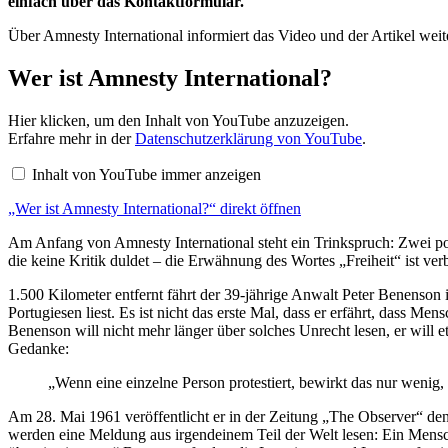
einfach über das Kontaktformular.
Über Amnesty International informiert das Video und der Artikel weit
Wer ist Amnesty International?
„Wer
Hier klicken, um den Inhalt von YouTube anzuzeigen.
ist
Erfahre mehr in der
Datenschutzerklärung von YouTube
.
Amnesty
International?“
Inhalt von YouTube immer anzeigen
von
YouTube
„Wer ist Amnesty International?“ direkt öffnen
anzeigen
Am Anfang von Amnesty International steht ein Trinkspruch: Zwei port
die keine Kritik duldet – die Erwähnung des Wortes „Freiheit“ ist ve
1.500 Kilometer entfernt fährt der 39-jährige Anwalt Peter Benenson
Portugiesen liest. Es ist nicht das erste Mal, dass er erfährt, dass
Benenson will nicht mehr länger über solches Unrecht lesen, er will e
Gedanke:
„Wenn eine einzelne Person protestiert, bewirkt das nur wenig,
Am 28. Mai 1961 veröffentlicht er in der Zeitung „The Observer“ den
werden eine Meldung aus irgendeinem Teil der Welt lesen: Ein Mensch 