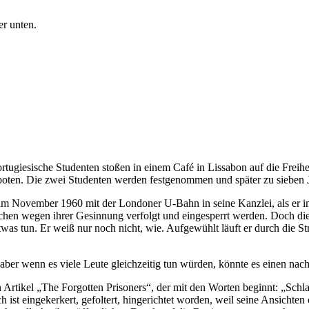
er unten.
ugiesische Studenten stoßen in einem Café in Lissabon auf die Freiheit
rboten. Die zwei Studenten werden festgenommen und später zu sieben Ja
 im November 1960 mit der Londoner U-Bahn in seine Kanzlei, als er i
 Menschen wegen ihrer Gesinnung verfolgt und eingesperrt werden. Doch
twas tun. Er weiß nur noch nicht, wie. Aufgewühlt läuft er durch die S
 aber wenn es viele Leute gleichzeitig tun würden, könnte es einen nach
 Artikel „The Forgotten Prisoners“, der mit den Worten beginnt: „Schla
ist eingekerkert, gefoltert, hingerichtet worden, weil seine Ansichte