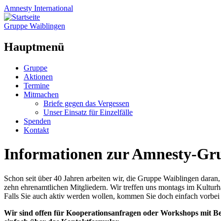
Amnesty
International
Gruppe Waiblingen
Hauptmenü
Zum
Gruppe
Inhalt
Aktionen
springen
Termine
Mitmachen
Briefe gegen das Vergessen
Unser Einsatz für Einzelfälle
Spenden
Kontakt
Informationen zur Amnesty-Gr
Schon seit über 40 Jahren arbeiten wir, die Gruppe Waiblingen dar
zehn ehrenamtlichen Mitgliedern. Wir treffen uns montags im Kultu
Falls Sie auch aktiv werden wollen, kommen Sie doch einfach vorbei 
Wir sind offen für Kooperationsanfragen oder Workshops mit Be