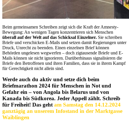
Beim gemeinsamen Schreiben zeigt sich die Kraft der Amnesty-
Bewegung: An wenigen Tagen konzentrieren sich Menschen
überall auf der Welt auf das Schicksal Einzelner.
Sie schreiben
Briefe und verschicken E-Mails und setzen damit Regierungen unter
Druck, Unrecht zu beenden. Einen einzelnen Brief können
Behörden ungelesen wegwerfen – doch zigtausende Briefe und E-
Mails können sie nicht ignorieren. Darüberhinaus signalisieren die
Briefe den Betroffenen und ihren Familien, dass sie in ihrem Kampf
für Gerechtigkeit nicht allein sind.
Werde auch du aktiv und setze dich beim
Briefmarathon 2024 für Menschen in Not und
Gefahr ein – von Angola bis Belarus und von
Kanada bis Südkorea. Jeder Appell zählt. Schreib
für Freiheit! Das geht
a
m Samstag den 14.12.2024
ganztägig an unserem Infostand in der Marktgasse
Waiblingen