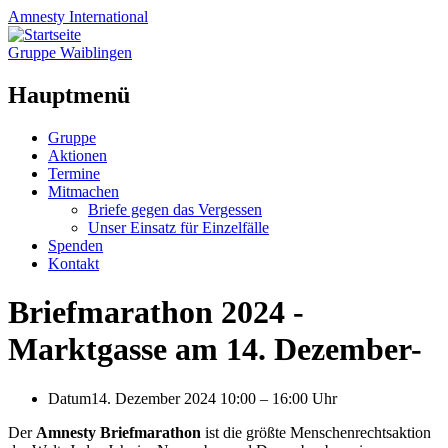
Amnesty
International
Gruppe Waiblingen
Hauptmenü
Zum
Gruppe
Inhalt
Aktionen
springen
Termine
Mitmachen
Briefe gegen das Vergessen
Unser Einsatz für Einzelfälle
Spenden
Kontakt
Briefmarathon 2024 -
Marktgasse am 14. Dezember-
Datum
14. Dezember 2024 10:00
–
16:00 Uhr
Der
Amnesty Briefmarathon
ist die größte Menschenrechtsaktion