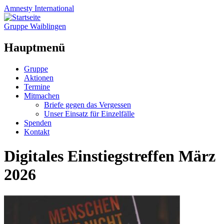
Amnesty
International
Gruppe Waiblingen
Hauptmenü
Zum
Gruppe
Inhalt
Aktionen
springen
Termine
Mitmachen
Briefe gegen das Vergessen
Unser Einsatz für Einzelfälle
Spenden
Kontakt
Digitales Einstiegstreffen März
2026