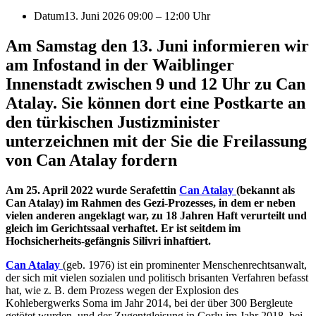
Datum
13. Juni 2026 09:00
–
12:00 Uhr
Am Samstag den 13. Juni informieren wir
am Infostand in der Waiblinger
Innenstadt zwischen 9 und 12 Uhr zu Can
Atalay. Sie können dort eine Postkarte an
den türkischen Justizminister
unterzeichnen mit der Sie die Freilassung
von Can Atalay fordern
Am 25. April 2022 wurde Serafettin
Can Atalay
(bekannt als
Can Atalay) im Rahmen des Gezi-Prozesses, in dem er neben
vielen anderen angeklagt war, zu 18 Jahren Haft verurteilt und
gleich im Gerichtssaal verhaftet. Er ist seitdem im
Hochsicherheits-gefängnis Silivri inhaftiert.
Can Atalay
(geb. 1976) ist ein prominenter Menschenrechtsanwalt,
der sich mit vielen sozialen und politisch brisanten Verfahren befasst
hat, wie z. B. dem Prozess wegen der Explosion des
Kohlebergwerks Soma im Jahr 2014, bei der über 300 Bergleute
getötet wurden, und der Zugentgleisung in Çorlu im Jahr 2018, bei