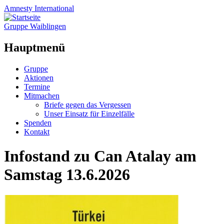
Amnesty
International
Gruppe Waiblingen
Hauptmenü
Zum
Gruppe
Inhalt
Aktionen
springen
Termine
Mitmachen
Briefe gegen das Vergessen
Unser Einsatz für Einzelfälle
Spenden
Kontakt
Infostand zu Can Atalay am
Samstag 13.6.2026