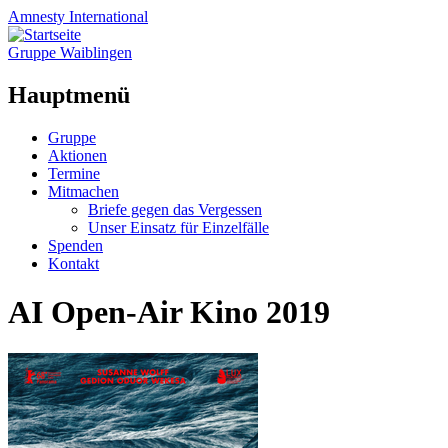
Amnesty
International
Gruppe Waiblingen
Hauptmenü
Zum
Gruppe
Inhalt
Aktionen
springen
Termine
Mitmachen
Briefe gegen das Vergessen
Unser Einsatz für Einzelfälle
Spenden
Kontakt
AI Open-Air Kino 2019