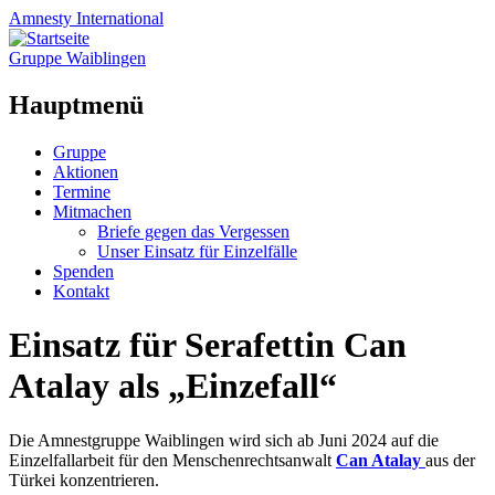
Amnesty
International
Gruppe Waiblingen
Hauptmenü
Zum
Gruppe
Inhalt
Aktionen
springen
Termine
Mitmachen
Briefe gegen das Vergessen
Unser Einsatz für Einzelfälle
Spenden
Kontakt
Einsatz für Serafettin Can
Atalay als „Einzefall“
Die Amnestgruppe Waiblingen wird sich ab Juni 2024 auf die
Einzelfallarbeit für den Menschenrechtsanwalt
Can Atalay
aus der
Türkei konzentrieren.