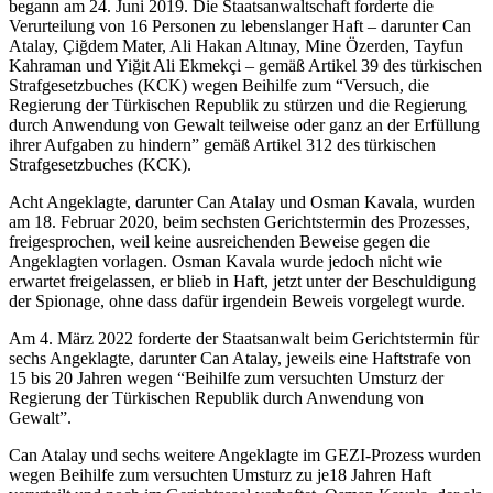
begann am 24. Juni 2019. Die Staatsanwaltschaft forderte die
Verurteilung von 16 Personen zu lebenslanger Haft – darunter Can
Atalay, Çiğdem Mater, Ali Hakan Altınay, Mine Özerden, Tayfun
Kahraman und Yiğit Ali Ekmekçi – gemäß Artikel 39 des türkischen
Strafgesetzbuches (KCK) wegen Beihilfe zum “Versuch, die
Regierung der Türkischen Republik zu stürzen und die Regierung
durch Anwendung von Gewalt teilweise oder ganz an der Erfüllung
ihrer Aufgaben zu hindern” gemäß Artikel 312 des türkischen
Strafgesetzbuches (KCK).
Acht Angeklagte, darunter Can Atalay und Osman Kavala, wurden
am 18. Februar 2020, beim sechsten Gerichtstermin des Prozesses,
freigesprochen, weil keine ausreichenden Beweise gegen die
Angeklagten vorlagen. Osman Kavala wurde jedoch nicht wie
erwartet freigelassen, er blieb in Haft, jetzt unter der Beschuldigung
der Spionage, ohne dass dafür irgendein Beweis vorgelegt wurde.
Am 4. März 2022 forderte der Staatsanwalt beim Gerichtstermin für
sechs Angeklagte, darunter Can Atalay, jeweils eine Haftstrafe von
15 bis 20 Jahren wegen “Beihilfe zum versuchten Umsturz der
Regierung der Türkischen Republik durch Anwendung von
Gewalt”.
Can Atalay und sechs weitere Angeklagte im GEZI-Prozess wurden
wegen Beihilfe zum versuchten Umsturz zu je18 Jahren Haft