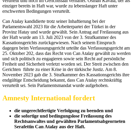
verurteilt und noch im Gerichtssaal verhaftet. Osman Kavala, der als
einziger bereits in Haft war, wurde zu lebenslanger Haft unter
erschwerten Bedingungen verurteilt.
Can Atalay kandidierte trotz seiner Inhaftierung bei der
Parlamentswahl 2023 für die Arbeiterpartei der Türkei in der
Provinz Hatay und wurde gewählt. Sein Antrag auf Freilassung aus
der Haft wurde am 13. Juli 2023 von der 3. Strafkammer des
Kassationsgerichts zurückgewiesen. Nach seinem Einspruch
dagegen beim Verfassungsgericht urteilte das Verfassungsgericht am
25. Oktober 202, dass das Recht von Can Atalay gewählt zu werden
und sich politisch zu engagieren sowie sein Recht auf persönliche
Freiheit und Sicherheit verletzt worden sei. Der Streit zwischen den
Gerichten führte zu einer Krise in der türkische Justiz. Am 8.
November 2023 gab die 3. Strafkammer des Kassationsgerichts ihre
endgültige Entscheidung bekannt, dass Can Atalay rechtskräftig
verurteilt sei. Sein Parlamentsmandat wurde aufgehoben.
Amnesty International fordert
die ungerechtfertigte Verfolgung zu beenden und
die sofortige und bedingungslose Freilassung des
Rechtsanwaltes und gewählten Parlamentsabgeorneten
Serafettin Can Atalay aus der Haft.