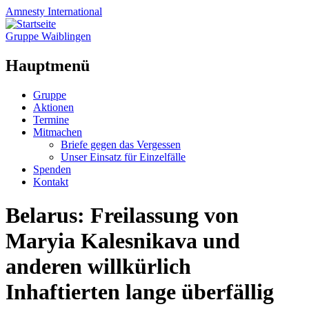
Amnesty
International
Gruppe Waiblingen
Hauptmenü
Zum
Gruppe
Inhalt
Aktionen
springen
Termine
Mitmachen
Briefe gegen das Vergessen
Unser Einsatz für Einzelfälle
Spenden
Kontakt
Belarus: Freilassung von
Maryia Kalesnikava und
anderen willkürlich
Inhaftierten lange überfällig