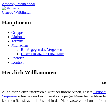
Amnesty
International
Gruppe Waiblingen
Hauptmenü
Zum
Gruppe
Inhalt
Aktionen
springen
Termine
Mitmachen
Briefe gegen das Vergessen
Unser Einsatz für Einzelfälle
Spenden
Kontakt
Herzlich Willkommen
… au
Auf diesen Seiten informieren wir über unsere Arbeit, unsere
Aktione
Vergessen
schreiben und sich damit aktiv gegen Menschenrechtsverlet
kommen Samstags am Infostand in der Marktgasse vorbei und informi