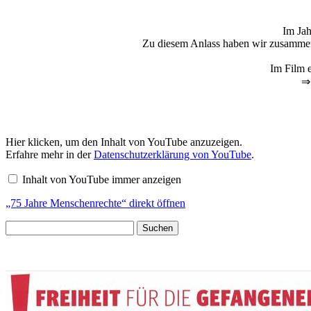
Im Jah
Zu diesem Anlass haben wir zusammen 
Im Film e
⇒ 
„75
Hier klicken, um den Inhalt von YouTube anzuzeigen.
Jahre
Erfahre mehr in der
Datenschutzerklärung von YouTube
.
Menschenrechte“
von
Inhalt von YouTube immer anzeigen
YouTube
anzeigen
„75 Jahre Menschenrechte“ direkt öffnen
Suchen
nach: