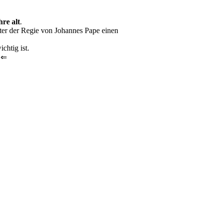
re alt
.
ter der Regie von Johannes Pape einen
chtig ist.
n ⇐